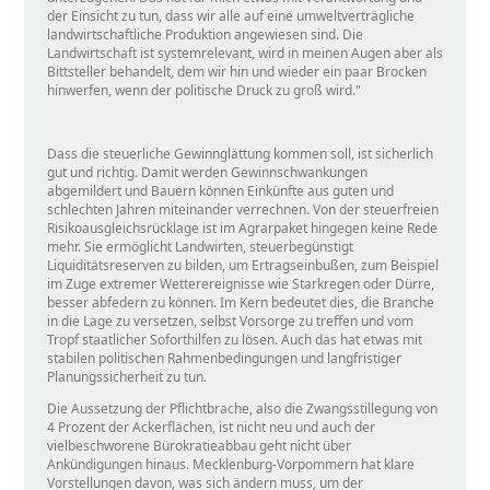
der Einsicht zu tun, dass wir alle auf eine umweltverträgliche
landwirtschaftliche Produktion angewiesen sind. Die
Landwirtschaft ist systemrelevant, wird in meinen Augen aber als
Bittsteller behandelt, dem wir hin und wieder ein paar Brocken
hinwerfen, wenn der politische Druck zu groß wird.
Dass die steuerliche Gewinnglättung kommen soll, ist sicherlich
gut und richtig. Damit werden Gewinnschwankungen
abgemildert und Bauern können Einkünfte aus guten und
schlechten Jahren miteinander verrechnen. Von der steuerfreien
Risikoausgleichsrücklage ist im Agrarpaket hingegen keine Rede
mehr. Sie ermöglicht Landwirten, steuerbegünstigt
Liquiditätsreserven zu bilden, um Ertragseinbußen, zum Beispiel
im Zuge extremer Wetterereignisse wie Starkregen oder Dürre,
besser abfedern zu können. Im Kern bedeutet dies, die Branche
in die Lage zu versetzen, selbst Vorsorge zu treffen und vom
Tropf staatlicher Soforthilfen zu lösen. Auch das hat etwas mit
stabilen politischen Rahmenbedingungen und langfristiger
Planungssicherheit zu tun.
Die Aussetzung der Pflichtbrache, also die Zwangsstillegung von
4 Prozent der Ackerflächen, ist nicht neu und auch der
vielbeschworene Bürokratieabbau geht nicht über
Ankündigungen hinaus. Mecklenburg-Vorpommern hat klare
Vorstellungen davon, was sich ändern muss, um der