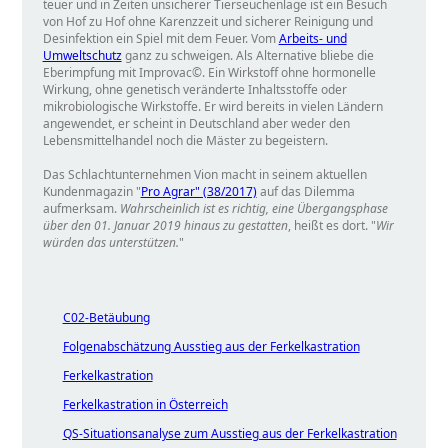
teuer und in Zeiten unsicherer Tierseuchenlage ist ein Besuch
von Hof zu Hof ohne Karenzzeit und sicherer Reinigung und
Desinfektion ein Spiel mit dem Feuer. Vom
Arbeits- und
Umweltschutz
ganz zu schweigen. Als Alternative bliebe die
Eberimpfung mit Improvac©. Ein Wirkstoff ohne hormonelle
Wirkung, ohne genetisch veränderte Inhaltsstoffe oder
mikrobiologische Wirkstoffe. Er wird bereits in vielen Ländern
angewendet, er scheint in Deutschland aber weder den
Lebensmittelhandel noch die Mäster zu begeistern.
Das Schlachtunternehmen Vion macht in seinem aktuellen
Kundenmagazin
Pro Agrar" (38/2017)
auf das Dilemma
aufmerksam.
Wahrscheinlich ist es richtig, eine Übergangsphase
über den 01. Januar 2019 hinaus zu gestatten
, heißt es dort.
Wir
würden das unterstützen.
"
C02-Betäubung
Folgenabschätzung Ausstieg aus der Ferkelkastration
Ferkelkastration
Ferkelkastration in Österreich
QS-Situationsanalyse zum Ausstieg aus der Ferkelkastration