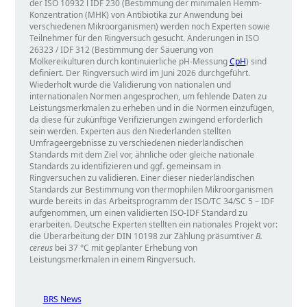
der ISO 10932 l IDF 230 (Bestimmung der minimalen Hemm-
Konzentration (MHK) von Antibiotika zur Anwendung bei
verschiedenen Mikroorganismen) werden noch Experten sowie
Teilnehmer für den Ringversuch gesucht. Änderungen in ISO
26323 / IDF 312 (Bestimmung der Säuerung von
Molkereikulturen durch kontinuierliche pH-Messung
CpH
) sind
definiert. Der Ringversuch wird im Juni 2026 durchgeführt.
Wiederholt wurde die Validierung von nationalen und
internationalen Normen angesprochen, um fehlende Daten zu
Leistungsmerkmalen zu erheben und in die Normen einzufügen,
da diese für zukünftige Verifizierungen zwingend erforderlich
sein werden. Experten aus den Niederlanden stellten
Umfrageergebnisse zu verschiedenen niederländischen
Standards mit dem Ziel vor, ähnliche oder gleiche nationale
Standards zu identifizieren und ggf. gemeinsam in
Ringversuchen zu validieren. Einer dieser niederländischen
Standards zur Bestimmung von thermophilen Mikroorganismen
wurde bereits in das Arbeitsprogramm der ISO/TC 34/SC 5 – IDF
aufgenommen, um einen validierten ISO-IDF Standard zu
erarbeiten. Deutsche Experten stellten ein nationales Projekt vor:
die Überarbeitung der DIN 10198 zur Zählung präsumtiver
B.
cereus
bei 37 °C mit geplanter Erhebung von
Leistungsmerkmalen in einem Ringversuch.
BRS News