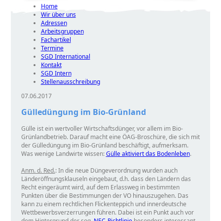
Home
Wir über uns
Adressen
Arbeitsgruppen
Fachartikel
Termine
SGD International
Kontakt
SGD Intern
Stellenausschreibung
07.06.2017
Gülledüngung im Bio-Grünland
Gülle ist ein wertvoller Wirtschaftsdünger, vor allem im Bio-
Grünlandbetrieb. Darauf macht eine ÖAG-Broschüre, die sich mit
der Gülledüngung im Bio-Grünland beschäftigt, aufmerksam.
Was wenige Landwirte wissen:
Gülle aktiviert das Bodenleben
.
Anm. d. Red.
: In die neue Düngeverordnung wurden auch
Länderöffnungsklauseln eingebaut, d.h. dass den Ländern das
Recht eingeräumt wird, auf dem Erlassweg in bestimmten
Punkten über die Bestimmungen der VO hinauszugehen. Das
kann zu einem rechtlichen Flickenteppich und innerdeutsche
Wettbewerbsverzerrungen führen. Dabei ist ein Punkt auch vor
dem Hintergrund der sog.
NEC-Richtlinie
besonders interessant.