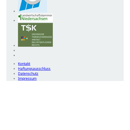
Kontakt
Haftungsausschluss
Datenschutz
Impressum
Wir
verwenden
auf
unserer
Website
technisch
notwendige
Cookies,
um