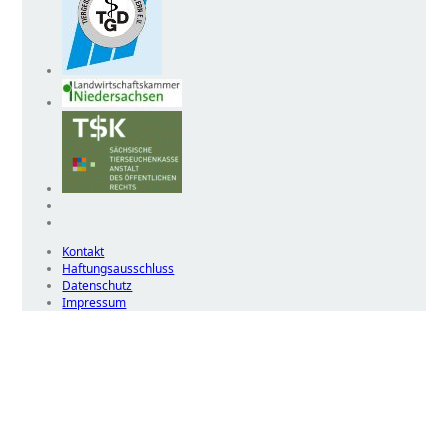
Kontakt
Haftungsausschluss
Datenschutz
Impressum
Wir
verwenden
auf
unserer
Website
technisch
notwendige