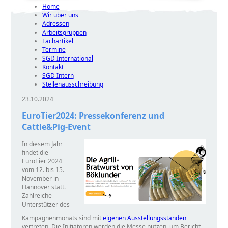
Home
Wir über uns
Adressen
Arbeitsgruppen
Fachartikel
Termine
SGD International
Kontakt
SGD Intern
Stellenausschreibung
23.10.2024
EuroTier2024: Pressekonferenz und
Cattle&Pig-Event
In diesem Jahr
findet die
EuroTier 2024
vom 12. bis 15.
November in
Hannover statt.
Zahlreiche
Unterstützer des
Kampagnenmonats sind mit
eigenen Ausstellungsständen
vertreten. Die Initiatoren werden die Messe nutzen, um Bericht