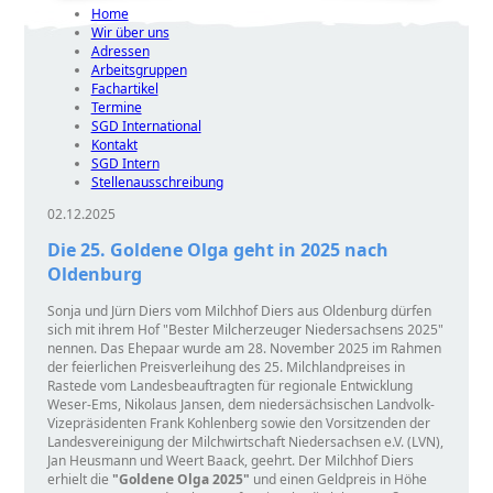
Home
Wir über uns
Adressen
Arbeitsgruppen
Fachartikel
Termine
SGD International
Kontakt
SGD Intern
Stellenausschreibung
02.12.2025
Die 25. Goldene Olga geht in 2025 nach
Oldenburg
Sonja und Jürn Diers vom Milchhof Diers aus Oldenburg dürfen
sich mit ihrem Hof
Bester Milcherzeuger Niedersachsens 2025
nennen. Das Ehepaar wurde am 28. November 2025 im Rahmen
der feierlichen Preisverleihung des 25. Milchlandpreises in
Rastede vom Landesbeauftragten für regionale Entwicklung
Weser-Ems, Nikolaus Jansen, dem niedersächsischen Landvolk-
Vizepräsidenten Frank Kohlenberg sowie den Vorsitzenden der
Landesvereinigung der Milchwirtschaft Niedersachsen e.V. (LVN),
Jan Heusmann und Weert Baack, geehrt. Der Milchhof Diers
erhielt die
Goldene Olga 2025
und einen Geldpreis in Höhe