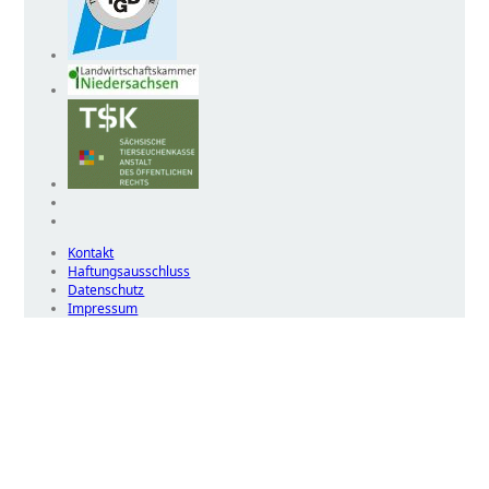
Kontakt
Haftungsausschluss
Datenschutz
Impressum
Wir
verwenden
auf
unserer
Website
technisch
notwendige
Cookies,