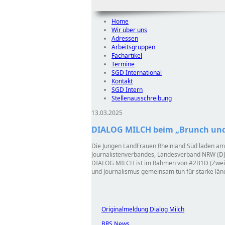
Home
Wir über uns
Adressen
Arbeitsgruppen
Fachartikel
Termine
SGD International
Kontakt
SGD Intern
Stellenausschreibung
13.03.2025
DIALOG MILCH beim „Brunch und
Die Jungen LandFrauen Rheinland Süd laden a
Journalistenverbandes, Landesverband NRW (DJV
DIALOG MILCH ist im Rahmen von #2B1D (Zwei Br
und Journalismus gemeinsam tun für starke län
Originalmeldung Dialog Milch
BRS News