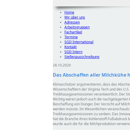
Home
Wir über uns
Adressen
Arbeitsgruppen
Fachartikel
Termine
SGD International
Kontakt
SGD Intern
Stellenausschreibung
28.10.2020
Das Abschaffen aller Milchkühe 
Klimaschützer argumentieren, dass das Abschaf
Wissenschaftlern der Virginia Tech und des U.S
Treibhausgasemissionen verantwortlich. Der St
Wichtig wären jedoch auch die nachgelagerten 
Beschaffung von Dünger. Der Verzicht auf Milc
werden müsste. Im Wesentlichen veranschaulicht
Treibhausgasemissionen zu senken. Das Innovati
hat die Branche ihren Kohlenstoff-Fußabdruck be
wurde auch die für die Milchproduktion verwe