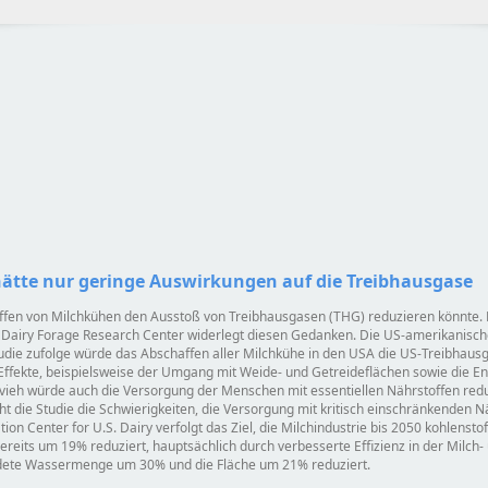
hätte nur geringe Auswirkungen auf die Treibhausgase
fen von Milchkühen den Ausstoß von Treibhausgasen (THG) reduzieren könnte. Ei
. Dairy Forage Research Center widerlegt diesen Gedanken. Die US-amerikanische
udie zufolge würde das Abschaffen aller Milchkühe in den USA die US-Treibhau
Effekte, beispielsweise der Umgang mit Weide- und Getreideflächen sowie die E
hvieh würde auch die Versorgung der Menschen mit essentiellen Nährstoffen re
 die Studie die Schwierigkeiten, die Versorgung mit kritisch einschränkenden Nä
on Center for U.S. Dairy verfolgt das Ziel, die Milchindustrie bis 2050 kohlens
reits um 19% reduziert, hauptsächlich durch verbesserte Effizienz in der Milch-
ndete Wassermenge um 30% und die Fläche um 21% reduziert.