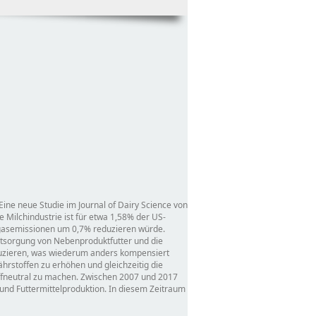
ne neue Studie im Journal of Dairy Science von
 Milchindustrie ist für etwa 1,58% der US-
sgasemissionen um 0,7% reduzieren würde.
ntsorgung von Nebenproduktfutter und die
duzieren, was wiederum anders kompensiert
hrstoffen zu erhöhen und gleichzeitig die
toffneutral zu machen. Zwischen 2007 und 2017
 und Futtermittelproduktion. In diesem Zeitraum