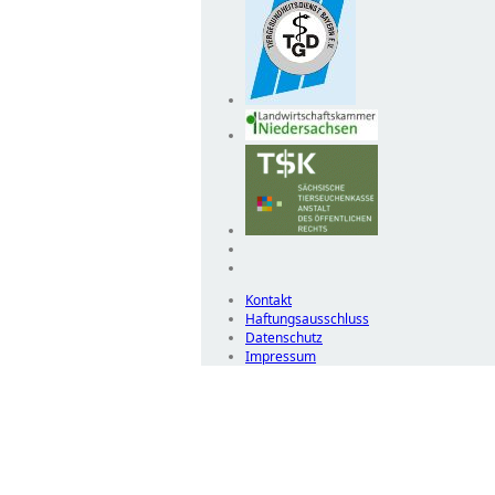
Kontakt
Haftungsausschluss
Datenschutz
Impressum
Wir
verwenden
auf
unserer
Website