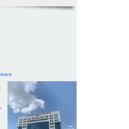
Ankara
t
e