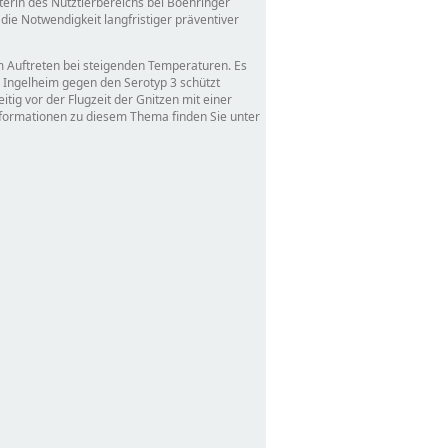
terin des Nutztierbereichs bei Boehringer
die Notwendigkeit langfristiger präventiver
m Auftreten bei steigenden Temperaturen. Es
r Ingelheim gegen den Serotyp 3 schützt
ig vor der Flugzeit der Gnitzen mit einer
Informationen zu diesem Thema finden Sie unter