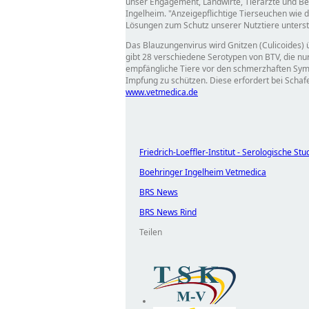
unser Engagement, Landwirte, Tierärzte und B
Ingelheim.
Anzeigepflichtige Tierseuchen wie d
Lösungen zum Schutz unserer Nutztiere unterst
Das Blauzungenvirus wird Gnitzen (Culicoides) 
gibt 28 verschiedene Serotypen von BTV, die nu
empfängliche Tiere vor den schmerzhaften Sympt
Impfung zu schützen. Diese erfordert bei Schaf
www.vetmedica.de
Friedrich-Loeffler-Institut - Serologische 
Boehringer Ingelheim Vetmedica
BRS News
BRS News Rind
Teilen