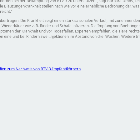
ehörden bei der Bekämpfung von BTV-3 zu unterstützen
, sagt Barbara Umbs, Lei
ie Blauzungenkrankheit stellen nach wie vor eine erhebliche Bedrohung dar, was 
reicht.
übertragen. Die Krankheit zeigt einen stark saisonalen Verlauf, mit zunehmende
r Wiederkäuer wie z. B. Rinder und Schafe infizieren. Die Impfung von Boehringe
omen der Krankheit und vor Todesfällen. Experten empfehlen, die Tiere rechtzeit
en eine und bei Rindern zwei Injektionen im Abstand von drei Wochen. Weitere 
Studien zum Nachweis von BTV-3-Impfantikörpern