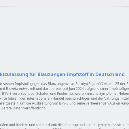
ktzulassung für Blauzungen-Impfstoff in Deutschland
r seinen Impfstoff gegen das Blauzungenvirus Serotyp 3 gemäß Artikel 25 der E
 Bioveta entwickelt und darf bereits seit Juni 2024 aufgrund einer Impfstoff
 BTV-3 verursacht bei Schafen und Rindern schwere klinische Symptome. Neben
dwirte führen, den internationalen Handel beeinträchtigen und die Nahrungsmitt
ereitgestellt, um die Ausbreitung von BTV-3 und seine verheerenden Auswirkun
zu erste Daten veröffentlicht.
hafen und Rindern und sichert damit die Lebensgrundlage derjenigen, die sich u