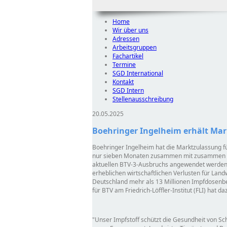
Home
Wir über uns
Adressen
Arbeitsgruppen
Fachartikel
Termine
SGD International
Kontakt
SGD Intern
Stellenausschreibung
20.05.2025
Boehringer Ingelheim erhält Mar
Boehringer Ingelheim hat die Marktzulassung fü
nur sieben Monaten zusammen mit zusammen mit
aktuellen BTV-3-Ausbruchs angewendet werden.
erheblichen wirtschaftlichen Verlusten für Lan
Deutschland mehr als 13 Millionen Impfdosenb
für BTV am Friedrich-Löffler-Institut (FLI) hat da
Unser Impfstoff schützt die Gesundheit von Sc