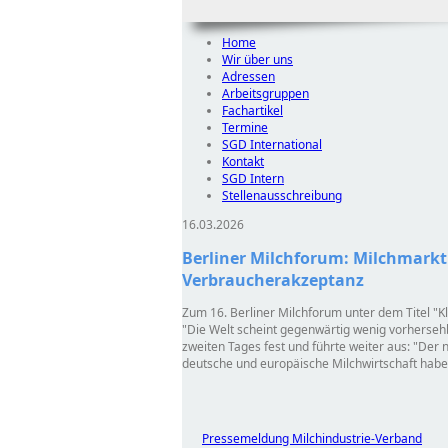
Home
Wir über uns
Adressen
Arbeitsgruppen
Fachartikel
Termine
SGD International
Kontakt
SGD Intern
Stellenausschreibung
16.03.2026
Berliner Milchforum: Milchmarkt
Verbraucherakzeptanz
Zum 16. Berliner Milchforum unter dem Titel
K
Die Welt scheint gegenwärtig wenig vorhersehb
zweiten Tages fest und führte weiter aus:
Der n
deutsche und europäische Milchwirtschaft hab
Pressemeldung Milchindustrie-Verband