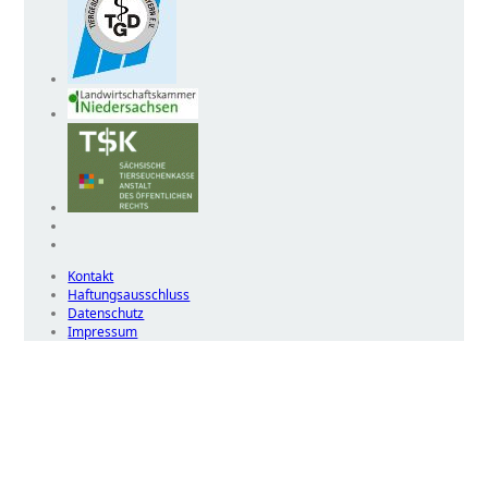
Kontakt
Haftungsausschluss
Datenschutz
Impressum
Wir
verwenden
auf
unserer
Website
technisch
notwendige