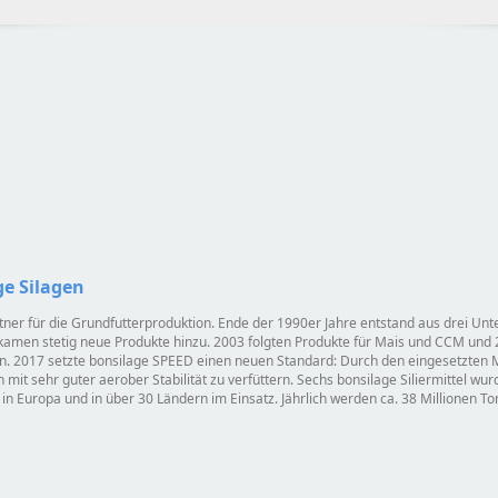
ge Silagen
Partner für die Grundfutterproduktion. Ende der 1990er Jahre entstand aus drei 
kamen stetig neue Produkte hinzu. 2003 folgten Produkte für Mais und CCM und 
ien. 2017 setzte bonsilage SPEED einen neuen Standard: Durch den eingesetzte
mit sehr guter aerober Stabilität zu verfüttern. Sechs bonsilage Siliermittel w
in Europa und in über 30 Ländern im Einsatz. Jährlich werden ca. 38 Millionen To